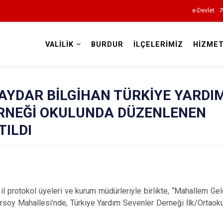
e-Devlet
VALİLİK
BURDUR
İLÇELERİMİZ
HİZMET
Valilikler
BAYDAR BİLGİHAN TÜRKİYE YARDI
RNEĞİ OKULUNDA DÜZENLENEN
TILDI
, il protokol üyeleri ve kurum müdürleriyle birlikte, “Mahallem Ge
rsoy Mahallesi’nde, Türkiye Yardım Sevenler Derneği İlk/Ortao