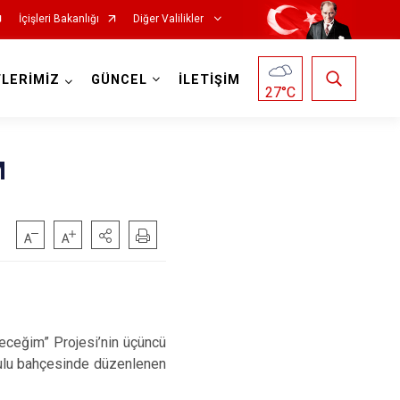
İçişleri Bakanlığı
Diğer Valilikler
LERİMİZ
GÜNCEL
İLETİŞİM
27
°C
M
leceğim” Projesi’nin üçüncü
kulu bahçesinde düzenlenen