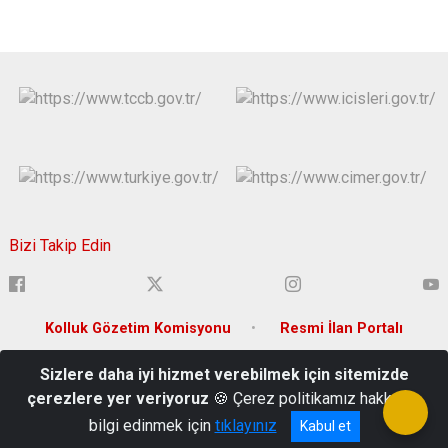
Bizi Takip Edin
Kolluk Gözetim Komisyonu
Resmi İlan Portalı
Sizlere daha iyi hizmet verebilmek için sitemizde
Konak Mahallesi Taksi Sokak No:1 P.K.: 15200
çerezlere yer veriyoruz
🍪 Çerez politikamız hakkında
0248 233 10 79
bilgi edinmek için
tıklayınız
Kabul et