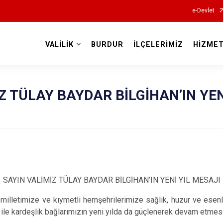
e-Devlet
VALİLİK
BURDUR
İLÇELERİMİZ
HİZMET
Valilikler
Z TÜLAY BAYDAR BİLGİHAN’IN YEN
SAYIN VALİMİZ TÜLAY BAYDAR BİLGİHAN’IN YENİ YIL MESAJI
z milletimize ve kıymetli hemşehrilerimize sağlık, huzur ve esenlik 
 ile kardeşlik bağlarımızın yeni yılda da güçlenerek devam etmes