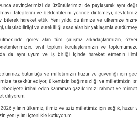
yunca sevinçlerimizi de üzüntülerimizi de paylaşarak aynı değe
lmayı, taleplerini ve beklentilerini yerinde dinlemeyi, devletimi
ev bilerek hareket ettik. Yeni yılda da ilimize ve ülkemize hi
i, ulaşılabilirliği ve sürekliliği esas alan bir yaklaşımla sürdür
tülmesinde görev alan tüm çalışma arkadaşlarımızın, özv
yönetimlerimizin, sivil toplum kuruluşlarımızın ve toplumumuz
ılda da aynı uyum ve iş birliği içinde hareket etmenin ilim
 bölünmez bütünlüğü ve milletimizin huzur ve güvenliği için g
mize teşekkür ediyor; ülkemizin bağımsızlığı ve milletimizin isti
 ebediyete irtihal eden kahraman gazilerimizi rahmet ve minnet
et diliyorum.
026 yılının ülkemiz, ilimiz ve aziz milletimiz için sağlık, huzur 
in yeni yılını içtenlikle kutluyorum.