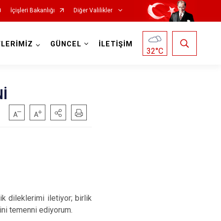
İçişleri Bakanlığı
Diğer Valilikler
LERİMİZ
GÜNCEL
İLETİŞİM
32
°C
İ
dileklerimi iletiyor; birlik
ini temenni ediyorum.