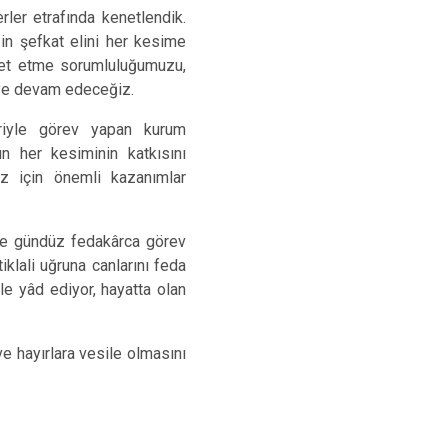
rler etrafında kenetlendik.
zin şefkat elini her kesime
zmet etme sorumluluğumuzu,
meye devam edeceğiz.
eriyle görev yapan kurum
un her kesiminin katkısını
iz için önemli kazanımlar
ece gündüz fedakârca görev
klali uğruna canlarını feda
le yâd ediyor, hayatta olan
ve hayırlara vesile olmasını