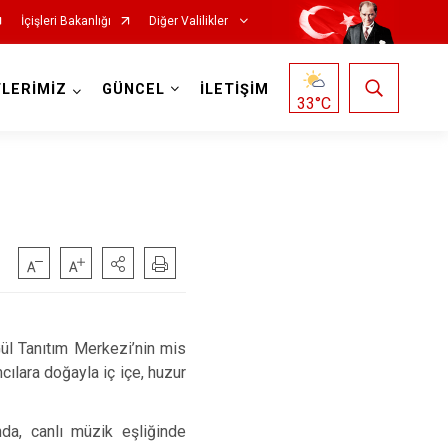
İçişleri Bakanlığı
Diğer Valilikler
LERİMİZ
GÜNCEL
İLETİŞİM
33
°C
ül Tanıtım Merkezi’nin mis
cılara doğayla iç içe, huzur
nda, canlı müzik eşliğinde