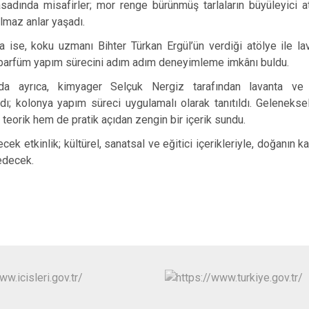
hasadında misafirler; mor renge bürünmüş tarlaların büyüleyici 
lmaz anlar yaşadı.
a ise, koku uzmanı Bihter Türkan Ergül’ün verdiği atölye ile l
ğal parfüm yapım sürecini adım adım deneyimleme imkânı buldu.
a ayrıca, kimyager Selçuk Nergiz tarafından lavanta ve d
ldı; kolonya yapım süreci uygulamalı olarak tanıtıldı. Gelenekse
 teorik hem de pratik açıdan zengin bir içerik sundu.
k etkinlik; kültürel, sanatsal ve eğitici içerikleriyle, doğanın 
edecek.