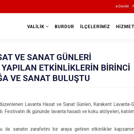
e-Devlet
VALİLİK
BURDUR
İLÇELERİMİZ
HİZMET
Valilikler
AT VE SANAT GÜNLERİ
YAPILAN ETKİNLİKLERİN BİRİNCİ
A VE SANAT BULUŞTU
 düzenlenen Lavanta Hasat ve Sanat Günleri, Karakent Lavanta-G
. Festivalin ilk gününde lavanta hasadı ve koku atölyeleri, katılım
 ile sanatın zarafetini bir araya getiren etkinlikler kapsamı