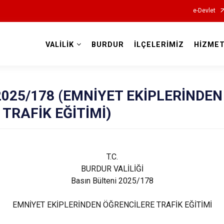
e-Devlet
VALİLİK
BURDUR
İLÇELERİMİZ
HİZMET
Valilikler
i 2025/178 (EMNİYET EKİPLERİNDEN
TRAFİK EĞİTİMİ)
T.C.
BURDUR VALİLİĞİ
Basın Bülteni 2025/178
EMNİYET EKİPLERİNDEN ÖĞRENCİLERE TRAFİK EĞİTİMİ