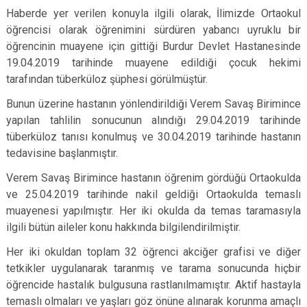
Haberde yer verilen konuyla ilgili olarak, İlimizde Ortaokul
öğrencisi olarak öğrenimini sürdüren yabancı uyruklu bir
öğrencinin muayene için gittiği Burdur Devlet Hastanesinde
19.04.2019 tarihinde muayene edildiği çocuk hekimi
tarafından tüberküloz şüphesi görülmüştür.
Bunun üzerine hastanın yönlendirildiği Verem Savaş Birimince
yapılan tahlilin sonucunun alındığı 29.04.2019 tarihinde
tüberküloz tanısı konulmuş ve 30.04.2019 tarihinde hastanın
tedavisine başlanmıştır.
Verem Savaş Birimince hastanın öğrenim gördüğü Ortaokulda
ve 25.04.2019 tarihinde nakil geldiği Ortaokulda temaslı
muayenesi yapılmıştır. Her iki okulda da temas taramasıyla
ilgili bütün aileler konu hakkında bilgilendirilmiştir.
Her iki okuldan toplam 32 öğrenci akciğer grafisi ve diğer
tetkikler uygulanarak taranmış ve tarama sonucunda hiçbir
öğrencide hastalık bulgusuna rastlanılmamıştır. Aktif hastayla
temaslı olmaları ve yaşları göz önüne alınarak korunma amaçlı